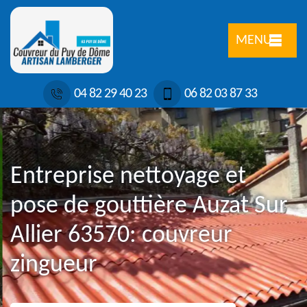
MENU
04 82 29 40 23
06 82 03 87 33
Entreprise nettoyage et
pose de gouttière Auzat Sur
Allier 63570: couvreur
zingueur