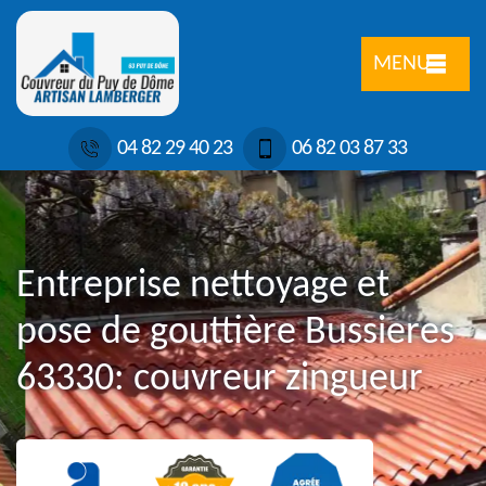
MENU
04 82 29 40 23
06 82 03 87 33
Entreprise nettoyage et
pose de gouttière Bussieres
63330: couvreur zingueur