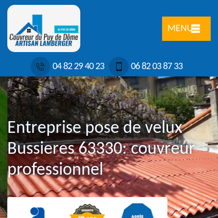
MENU
04 82 29 40 23
06 82 03 87 33
Entreprise pose de velux
Bussieres 63330: couvreur
professionnel