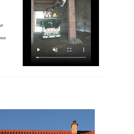
eur
vous