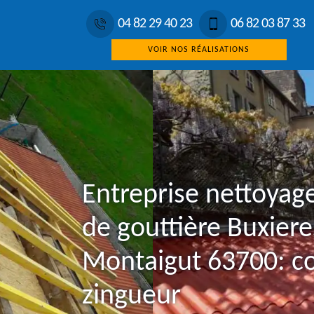
04 82 29 40 23
06 82 03 87 33
VOIR NOS RÉALISATIONS
Entreprise nettoyag
de gouttière Buxiere
Montaigut 63700: c
zingueur