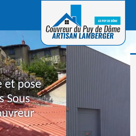
e et pose
s Sous
ouvreur