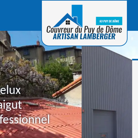
velux
aigut
fessionnel