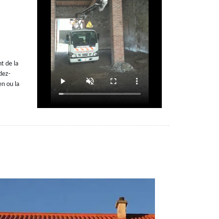
t de la
dez-
en ou la