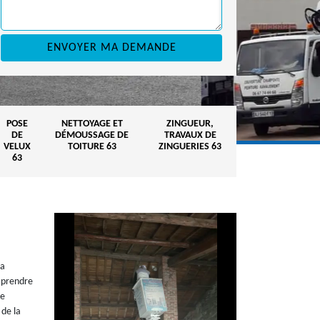
POSE
NETTOYAGE ET
ZINGUEUR,
DE
DÉMOUSSAGE DE
TRAVAUX DE
VELUX
TOITURE 63
ZINGUERIES 63
63
la
n prendre
re
 de la