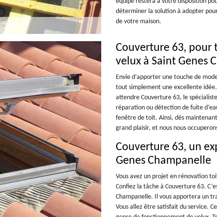
équipe restera à votre disposition p
déterminer la solution à adopter pour 
de votre maison.
Couverture 63, pour 
velux à Saint Genes
Envie d’apporter une touche de modern
tout simplement une excellente idée.
attendre Couverture 63, le spécialist
réparation ou détection de fuite d’eau
fenêtre de toit. Ainsi, dès maintena
grand plaisir, et nous nous occuperons
Couverture 63, un exp
Genes Champanelle
Vous avez un projet en rénovation toi
Confiez la tâche à Couverture 63. C’e
Champanelle. Il vous apportera un tra
Vous allez être satisfait du service. 