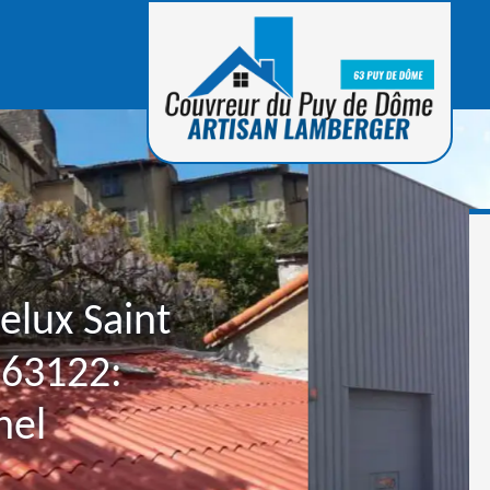
elux Saint
 63122:
nel