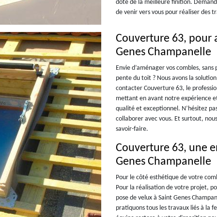
doté de la meilleure finition. Demand
de venir vers vous pour réaliser des 
Couverture 63, pour a
Genes Champanelle
Envie d’aménager vos combles, sans p
pente du toit ? Nous avons la solution
contacter Couverture 63, le professi
mettant en avant notre expérience et 
qualité et exceptionnel. N’hésitez p
collaborer avec vous. Et surtout, nou
savoir-faire.
Couverture 63, une en
Genes Champanelle
Pour le côté esthétique de votre combl
Pour la réalisation de votre projet, 
pose de velux à Saint Genes Champane
pratiquons tous les travaux liés à l