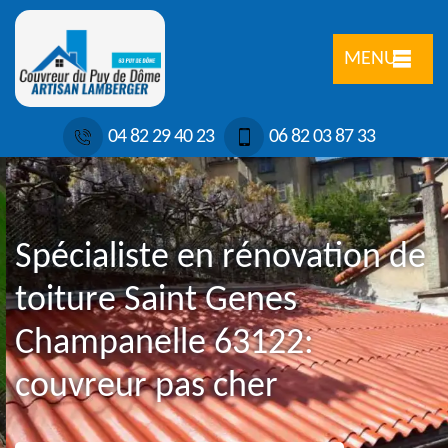
MENU
04 82 29 40 23
06 82 03 87 33
Spécialiste en rénovation de
toiture Saint Genes
Champanelle 63122:
couvreur pas cher